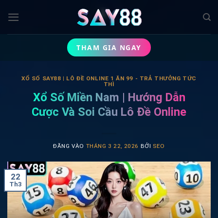
Bỏ
qua
nội
dung
THAM GIA NGAY
XỔ SỐ SAY88 | LÔ ĐỀ ONLINE 1 ĂN 99 - TRẢ THƯỞNG TỨC
THÌ
Xổ Số Miền Nam | Hướng Dẫn
Cược Và Soi Cầu Lô Đề Online
ĐĂNG VÀO
THÁNG 3 22, 2026
BỞI
SEO
22
Th3