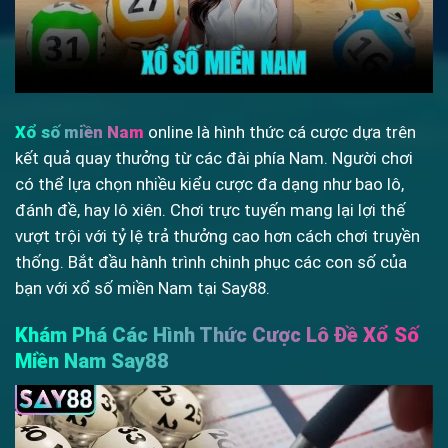
Xổ số miền Nam
online là hình thức cá cược dựa trên
kết quả quay thưởng từ các đài phía Nam. Người chơi
có thể lựa chọn nhiều kiểu cược đa dạng như bao lô,
đánh đề, hay lô xiên. Chơi trực tuyến mang lại lợi thế
vượt trội với tỷ lệ trả thưởng cao hơn cách chơi truyền
thống. Bắt đầu hành trình chinh phục các con số của
bạn với xổ số miền Nam tại Say88.
Khám Phá Các Hình Thức Cược Lô Đề Xổ Số
Miền Nam Say88