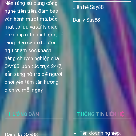
Nền tảng sử dụng công
Liên hệ Say88
nghệ tiên tiến, đảm bảo
vận hành mượt mà, bảo
Đại lý Say88
mật tối ưu và xử lý giao
dịch nạp rút nhanh gọn, rõ
ràng. Bên cạnh đó, đội
ngũ chăm sóc khách
hàng chuyên nghiệp của
SAY88 luôn túc trực 24/7,
sẵn sàng hỗ trợ để người
chơi yên tâm tận hưởng
dịch vụ mỗi ngày.
HƯỚNG DẪN
THÔNG TIN LIÊN HỆ
Tên doanh nghiệp:
Đăng ký Say88