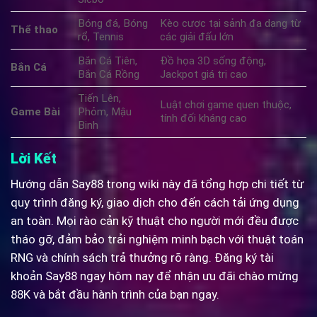
Bóng đá, Bóng
Kèo cược tại sảnh đa dạng từ
Thể thao
rổ, Tennis
các giải đấu lớn
Bắn Cá Tiên,
Đồ họa 3D sống động,
Bắn Cá
Bắn Cá Rồng
Jackpot giá trị cao
Tiến Lên,
Luật chơi game quen thuộc,
Game Bài
Phỏm, Mậu
tính đối kháng cao
Binh
Lời Kết
Hướng dẫn Say88 trong wiki này đã tổng hợp chi tiết từ
quy trình đăng ký, giao dịch cho đến cách tải ứng dụng
an toàn. Mọi rào cản kỹ thuật cho người mới đều được
tháo gỡ, đảm bảo trải nghiệm minh bạch với thuật toán
RNG và chính sách trả thưởng rõ ràng. Đăng ký tài
khoản Say88 ngay hôm nay để nhận ưu đãi chào mừng
88K và bắt đầu hành trình của bạn ngay.