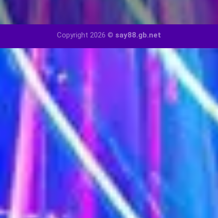
Copyright 2026 ©
say88.gb.net