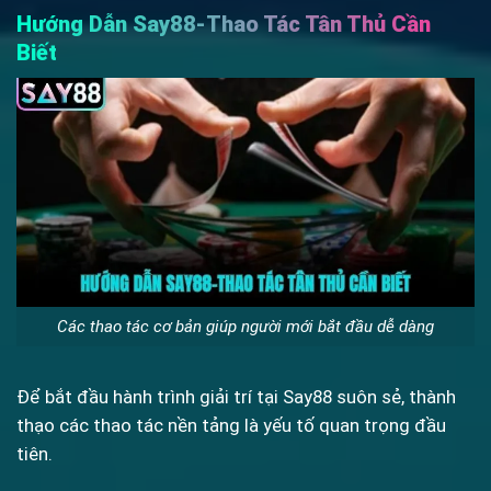
Hướng Dẫn Say88-Thao Tác Tân Thủ Cần
Biết
Các thao tác cơ bản giúp người mới bắt đầu dễ dàng
Để bắt đầu hành trình giải trí tại Say88 suôn sẻ, thành
thạo các thao tác nền tảng là yếu tố quan trọng đầu
tiên.