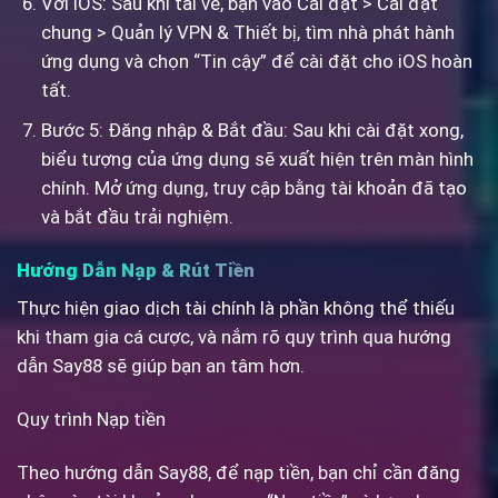
Với iOS: Sau khi tải về, bạn vào Cài đặt > Cài đặt
chung > Quản lý VPN & Thiết bị, tìm nhà phát hành
ứng dụng và chọn “Tin cậy” để cài đặt cho iOS hoàn
tất.
Bước 5: Đăng nhập & Bắt đầu: Sau khi cài đặt xong,
biểu tượng của ứng dụng sẽ xuất hiện trên màn hình
chính. Mở ứng dụng, truy cập bằng tài khoản đã tạo
và bắt đầu trải nghiệm.
Hướng Dẫn Nạp & Rút Tiền
Thực hiện giao dịch tài chính là phần không thể thiếu
khi tham gia cá cược, và nắm rõ quy trình qua hướng
dẫn Say88 sẽ giúp bạn an tâm hơn.
Quy trình Nạp tiền
Theo hướng dẫn Say88, để nạp tiền, bạn chỉ cần đăng