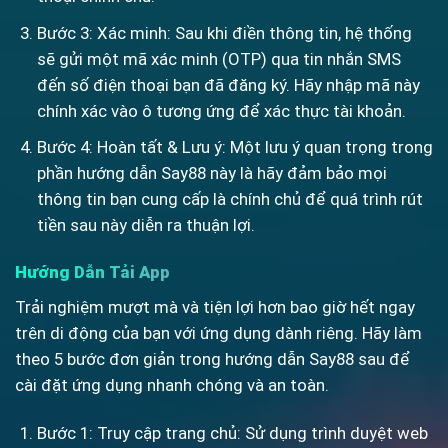
Bước 3: Xác minh: Sau khi điền thông tin, hệ thống
sẽ gửi một mã xác minh (OTP) qua tin nhắn SMS
đến số điện thoại bạn đã đăng ký. Hãy nhập mã này
chính xác vào ô tương ứng để xác thực tài khoản.
Bước 4: Hoàn tất & Lưu ý: Một lưu ý quan trọng trong
phần hướng dẫn Say88 này là hãy đảm bảo mọi
thông tin bạn cung cấp là chính chủ để quá trình rút
tiền sau này diễn ra thuận lợi.
Hướng Dẫn Tải App
Trải nghiệm mượt mà và tiện lợi hơn bao giờ hết ngay
trên di động của bạn với ứng dụng dành riêng. Hãy làm
theo 5 bước đơn giản trong hướng dẫn Say88 sau để
cài đặt ứng dụng nhanh chóng và an toàn.
Bước 1: Truy cập trang chủ: Sử dụng trình duyệt web