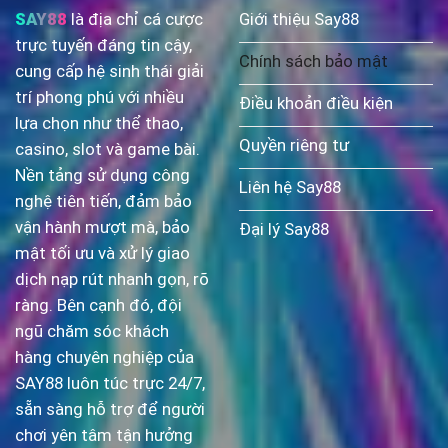
SAY88
là địa chỉ cá cược
Giới thiệu Say88
trực tuyến đáng tin cậy,
Chính sách bảo mật
cung cấp hệ sinh thái giải
trí phong phú với nhiều
Điều khoản điều kiện
lựa chọn như thể thao,
Quyền riêng tư
casino, slot và game bài.
Nền tảng sử dụng công
Liên hệ Say88
nghệ tiên tiến, đảm bảo
vận hành mượt mà, bảo
Đại lý Say88
mật tối ưu và xử lý giao
dịch nạp rút nhanh gọn, rõ
ràng. Bên cạnh đó, đội
ngũ chăm sóc khách
hàng chuyên nghiệp của
SAY88 luôn túc trực 24/7,
sẵn sàng hỗ trợ để người
chơi yên tâm tận hưởng