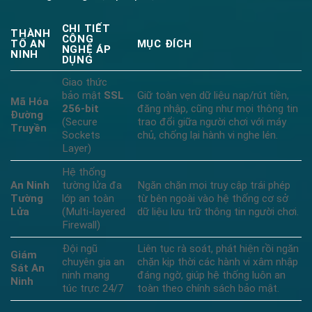
CHI TIẾT
THÀNH
CÔNG
TỐ AN
MỤC ĐÍCH
NGHỆ ÁP
NINH
DỤNG
Giao thức
bảo mật
SSL
Giữ toàn vẹn dữ liệu nạp/rút tiền,
Mã Hóa
256-bit
đăng nhập, cũng như mọi thông tin
Đường
(Secure
trao đổi giữa người chơi với máy
Truyền
Sockets
chủ, chống lại hành vi nghe lén.
Layer)
Hệ thống
An Ninh
tường lửa đa
Ngăn chặn mọi truy cập trái phép
Tường
lớp an toàn
từ bên ngoài vào hệ thống cơ sở
Lửa
(Multi-layered
dữ liệu lưu trữ thông tin người chơi.
Firewall)
Đội ngũ
Liên tục rà soát, phát hiện rồi ngăn
Giám
chuyên gia an
chặn kịp thời các hành vi xâm nhập
Sát An
ninh mạng
đáng ngờ, giúp hệ thống luôn an
Ninh
túc trực 24/7
toàn theo chính sách bảo mật.