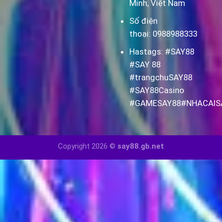
Minh, Việt Nam
Số điện
thoại:
0988988333
Hastags:
#SAY88
#SAY 88
#trangchuSAY88
#SAY88Casino
#GAMESAY88#NHACAIS
Copyright 2026 ©
say88.gb.net