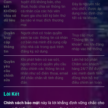
Cam
tuyệt đối không bán, cho
Đây là nguyên tắc
kết
thuê, hoặc chia sẻ thông tin
chủ chốt, được áp
KHÔNG
cá nhân của các hội viên
dụng mặc định cho
chia sẻ
tham gia cho bất kỳ bên thứ
tất cả tài khoản.
dữ liệu
ba nào vì mục đích thương
mại.
Quyền
Người chơi có toàn quyền
Truy cập mục
truy
xem lại các thông tin cá nhân
“Thông tin tài
cập
cơ bản mà mình đã cung cấp
khoản” sau khi đăng
thông
cho nhà cái trong quá trình
nhập vào hệ thống.
tin
đăng ký, sử dụng.
Khi phát hiện có sai sót,
Liên hệ bộ phận
Quyền
người chơi có quyền yêu cầu
Chăm sóc khách
yêu
điều chỉnh các thông tin cá
hàng 24/7 để được
cầu
nhân như số điện thoại, email
xác minh danh tính,
chỉnh
để chắc chắn về tính đúng
đồng thời hỗ trợ
sửa
đắn.
điều chỉnh an toàn.
Lời Kết
Chính sách bảo mật
này là lời khẳng định vững chắc cho