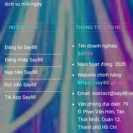
dịch vụ mỗi ngày.
HƯỚNG DẪN
THÔNG TIN LIÊN HỆ
Tên doanh nghiệp:
Đăng ký Say88
SAY88
Đăng nhập Say88
Năm hoạt động: 2020
Nạp tiền Say88
Website chính hãng:
https://say88.gb.net/
Rút tiền Say88
Email:
contact@say88.in
Tải App Say88
Văn phòng đại diện:
79
Đ. Phan Văn Hớn, Tân
Thới Nhất, Quận 12,
Thành phố Hồ Chí