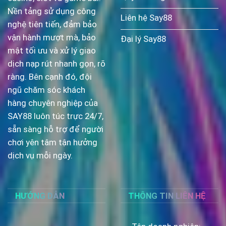
Nền tảng sử dụng công
Liên hệ Say88
nghệ tiên tiến, đảm bảo
vận hành mượt mà, bảo
Đại lý Say88
mật tối ưu và xử lý giao
dịch nạp rút nhanh gọn, rõ
ràng. Bên cạnh đó, đội
ngũ chăm sóc khách
hàng chuyên nghiệp của
SAY88 luôn túc trực 24/7,
sẵn sàng hỗ trợ để người
chơi yên tâm tận hưởng
dịch vụ mỗi ngày.
HƯỚNG DẪN
THÔNG TIN LIÊN HỆ