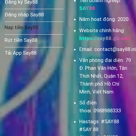
Tên doanh nghiệp:
Đăng ký Say88
SAY88
Đăng nhập Say88
Năm hoạt động: 2020
Nạp tiền Say88
Website chính hãng:
https://say88.gb.net/
Rút tiền Say88
Email:
contact@say88.in
Tải App Say88
Văn phòng đại diện:
79
Đ. Phan Văn Hớn, Tân
Thới Nhất, Quận 12,
Thành phố Hồ Chí
Minh, Việt Nam
Số điện
thoại:
0988988333
Hastags:
#SAY88
#SAY 88