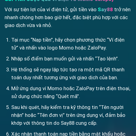
Với sự tiện lợi của ví điện tử, gửi tiền vào
Say88
trở nên
nhanh chóng hơn bao giờ hết, đặc biệt phù hợp với các
giao dịch vừa và nhỏ.
Tại mục “Nạp tiền”, hãy chọn phương thức “Ví điện
tử” và nhấn vào logo Momo hoặc ZaloPay.
Nhập số điểm bạn muốn gửi và nhấn “Tạo lệnh”.
Hệ thống sẽ ngay lập tức tạo ra một mã QR thanh
toán duy nhất tương ứng với giao dịch của bạn.
Mở ứng dụng ví Momo hoặc ZaloPay trên điện thoại,
sử dụng chức năng “Quét mã”.
Sau khi quét, hãy kiểm tra kỹ thông tin “Tên người
nhận” hoặc “Tên đơn vị” trên ứng dụng ví, đảm bảo
khớp với thông tin do Say88 cung cấp.
Xác nhận thanh toán nạp tiền bằng mật khẩu hoặc