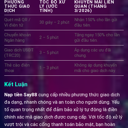
PHƯƠNG
TỐC ĐỘ XỬ
KHUYẾN MÃI LIÊN
THỨC GIAO
LÝ (ƯỚC
QUAN (THÁNG
DỊCH
TÍNH)
3/2026)
Quét mã QR /
Nhận 150% cho lần gửi
30 giây – 2 phút
Ví điện tử
đầu tiên.
Chuyển khoản
Tặng ngay 150% cho lần
2 – 5 phút
Ngân hàng
gửi đầu tiên.
Giao dịch USDT
Áp dụng các ưu đãi
3 – 5 phút
(TRC20)
chung.
Thẻ cào điện
Không áp dụng khuyến
1 – 3 phút
thoại
mãi cho giao dịch này.
Kết Luận
Nạp tiền Say88
cung cấp nhiều phương thức giao dịch
đa dạng, nhanh chóng và an toàn cho người dùng. Yếu
tố quan trọng nhất để đảm bảo xử lý tự động là điền
chính xác mã giao dịch được cung cấp. Với tốc độ xử lý
vượt trội và các cổng thanh toán bảo mật, bạn hoàn