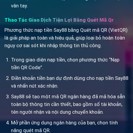
vân tay.
Thao Tác Giao Dịch Tiện Lợi Bằng Quét Mã Qr
Phương thức nạp tiền Say88 bằng Quét mã QR (VietQR)
là giải pháp an toàn và hiệu quả, giúp loại bỏ hoàn toàn
nguy cơ sai sót khi nhập thông tin thủ công.
Trong giao diện nạp tiền, chọn phương thức “Nạp
tiền QR Code”.
Điền khoản tiền bạn dự định dùng cho nạp tiền Say88
và nhấn nút xác nhận.
Say88 sẽ tạo một mã QR ngân hàng đã mã hóa sẵn
toàn bộ thông tin cần thiết, bao gồm số tài khoản,
tên người nhận và nội dung chuyển khoản.
Mở phần ứng dụng ngân hàng của bạn, chọn tính
năng quét mã QR.