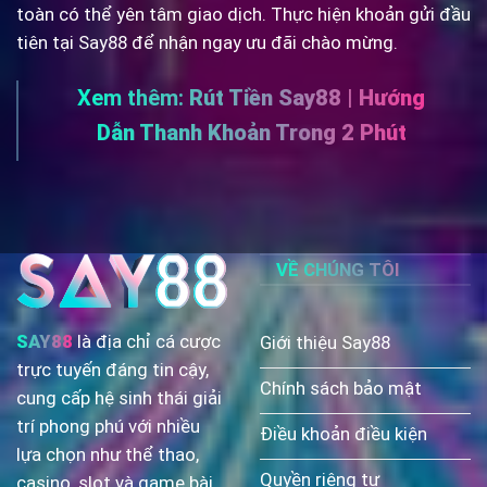
toàn có thể yên tâm giao dịch. Thực hiện khoản gửi đầu
tiên tại Say88 để nhận ngay ưu đãi chào mừng.
Xem thêm:
Rút Tiền Say88 | Hướng
Dẫn Thanh Khoản Trong 2 Phút
VỀ CHÚNG TÔI
SAY88
là địa chỉ cá cược
Giới thiệu Say88
trực tuyến đáng tin cậy,
Chính sách bảo mật
cung cấp hệ sinh thái giải
trí phong phú với nhiều
Điều khoản điều kiện
lựa chọn như thể thao,
Quyền riêng tư
casino, slot và game bài.