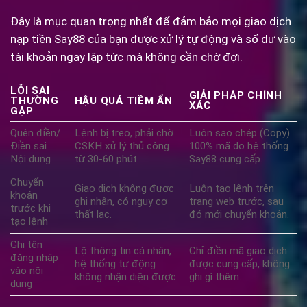
Đây là mục quan trọng nhất để đảm bảo mọi giao dịch
nạp tiền Say88 của bạn được xử lý tự động và số dư vào
tài khoản ngay lập tức mà không cần chờ đợi.
LỖI SAI
GIẢI PHÁP CHÍNH
THƯỜNG
HẬU QUẢ TIỀM ẨN
XÁC
GẶP
Quên điền/
Lệnh bị treo, phải chờ
Luôn sao chép (Copy)
Điền sai
CSKH xử lý thủ công
100% mã do hệ thống
Nội dung
từ 30-60 phút.
Say88 cung cấp.
Chuyển
Giao dịch không được
Luôn tạo lệnh trên
khoản
ghi nhận, có nguy cơ
trang web trước, sau
trước khi
thất lạc.
đó mới chuyển khoản.
tạo lệnh
Ghi tên
Lộ thông tin cá nhân,
Chỉ điền mã giao dịch
đăng nhập
hệ thống tự động
được cung cấp, không
vào nội
không nhận diện được.
ghi gì thêm.
dung