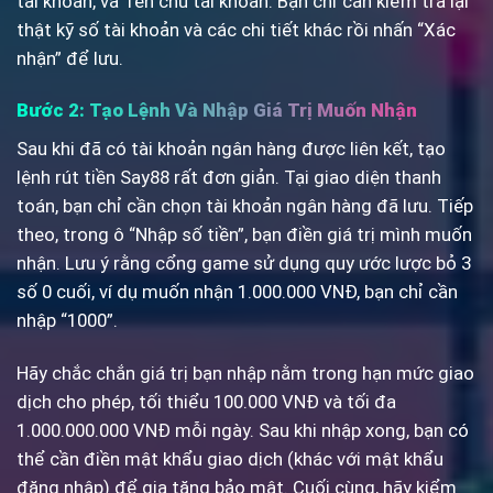
tài khoản, và Tên chủ tài khoản. Bạn chỉ cần kiểm tra lại
thật kỹ số tài khoản và các chi tiết khác rồi nhấn “Xác
nhận” để lưu.
Bước 2: Tạo Lệnh Và Nhập Giá Trị Muốn Nhận
Sau khi đã có tài khoản ngân hàng được liên kết, tạo
lệnh rút tiền Say88 rất đơn giản. Tại giao diện thanh
toán, bạn chỉ cần chọn tài khoản ngân hàng đã lưu. Tiếp
theo, trong ô “Nhập số tiền”, bạn điền giá trị mình muốn
nhận. Lưu ý rằng cổng game sử dụng quy ước lược bỏ 3
số 0 cuối, ví dụ muốn nhận 1.000.000 VNĐ, bạn chỉ cần
nhập “1000”.
Hãy chắc chắn giá trị bạn nhập nằm trong hạn mức giao
dịch cho phép, tối thiểu 100.000 VNĐ và tối đa
1.000.000.000 VNĐ mỗi ngày. Sau khi nhập xong, bạn có
thể cần điền mật khẩu giao dịch (khác với mật khẩu
đăng nhập) để gia tăng bảo mật. Cuối cùng, hãy kiểm