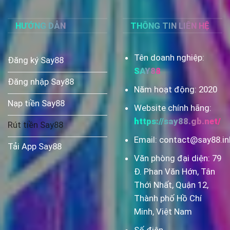
HƯỚNG DẪN
THÔNG TIN LIÊN HỆ
Tên doanh nghiệp:
Đăng ký Say88
SAY88
Đăng nhập Say88
Năm hoạt động: 2020
Nạp tiền Say88
Website chính hãng:
https://say88.gb.net/
Rút tiền Say88
Email:
contact@say88.in
Tải App Say88
Văn phòng đại diện:
79
Đ. Phan Văn Hớn, Tân
Thới Nhất, Quận 12,
Thành phố Hồ Chí
Minh, Việt Nam