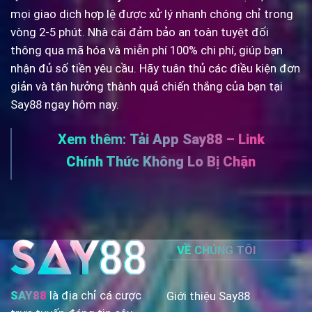
mọi giao dịch hợp lệ được xử lý nhanh chóng chỉ trong
vòng 2-5 phút. Nhà cái đảm bảo an toàn tuyệt đối
thông qua mã hóa và miễn phí 100% chi phí, giúp bạn
nhận đủ số tiền yêu cầu. Hãy tuân thủ các điều kiện đơn
giản và tận hưởng thành quả chiến thắng của bạn tại
Say88 ngay hôm nay.
Xem thêm:
Tải App Say88 – Link
Chính Thức Không Lo Bị Chặn
VỀ CHÚNG TÔI
SAY88
là địa chỉ cá cược
Giới thiệu Say88