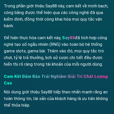
Trong phần giới thiệu Say88 này, cam kết về minh bạch,
công bằng được thể hiện qua các công nghệ đã qua
kiểm định, đồng thời công khai hóa mọi quy tắc vận
hành.
Để hiện thực hóa cam kết này,
Say88
đã tích hợp công
nghệ tạo số ngẫu nhiên (RNG) vào toàn bộ hệ thống
game slots, game bài. Thêm vào đó, mọi quy tắc trò
chơi, tỷ lệ trả thưởng, lịch sử cược chi tiết đều được
hiển thị rõ ràng trong tài khoản của mỗi người dùng.
Cam Kết Đảm Bảo Trải Nghiệm Giải Trí Chất Lượng
Cao
Nội dung giới thiệu Say88 tiếp theo nhấn mạnh rằng an
toàn thông tin, tài sản của khách hàng là ưu tiên không
thể thỏa hiệp.