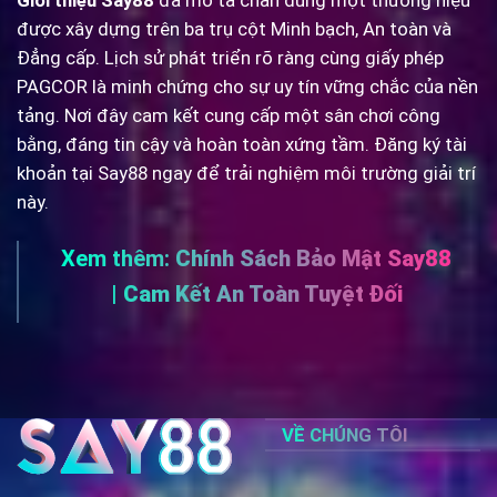
Giới thiệu Say88
đã mô tả chân dung một thương hiệu
được xây dựng trên ba trụ cột Minh bạch, An toàn và
Đẳng cấp. Lịch sử phát triển rõ ràng cùng giấy phép
PAGCOR là minh chứng cho sự uy tín vững chắc của nền
tảng. Nơi đây cam kết cung cấp một sân chơi công
bằng, đáng tin cậy và hoàn toàn xứng tầm. Đăng ký tài
khoản tại Say88 ngay để trải nghiệm môi trường giải trí
này.
Xem thêm:
Chính Sách Bảo Mật Say88
| Cam Kết An Toàn Tuyệt Đối
VỀ CHÚNG TÔI