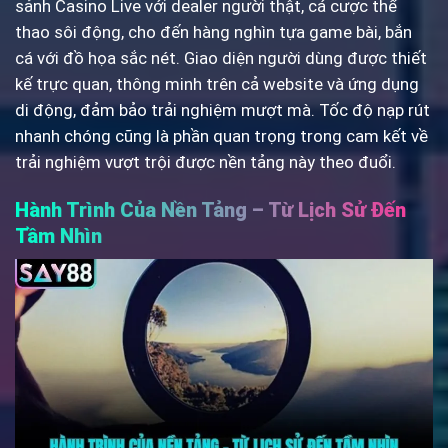
sảnh Casino Live với dealer người thật, cá cược thể
thao sôi động, cho đến hàng nghìn tựa game bài, bắn
cá với đồ họa sắc nét. Giao diện người dùng được thiết
kế trực quan, thông minh trên cả website và ứng dụng
di động, đảm bảo trải nghiệm mượt mà. Tốc độ nạp rút
nhanh chóng cũng là phần quan trọng trong cam kết về
trải nghiệm vượt trội được nền tảng này theo đuổi.
Hành Trình Của Nền Tảng – Từ Lịch Sử Đến
Tầm Nhìn