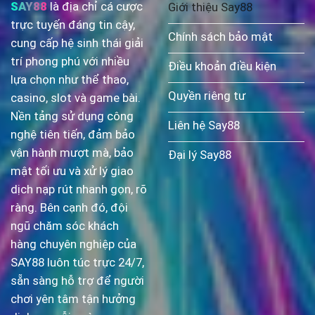
SAY88
là địa chỉ cá cược
Giới thiệu Say88
trực tuyến đáng tin cậy,
Chính sách bảo mật
cung cấp hệ sinh thái giải
trí phong phú với nhiều
Điều khoản điều kiện
lựa chọn như thể thao,
Quyền riêng tư
casino, slot và game bài.
Nền tảng sử dụng công
Liên hệ Say88
nghệ tiên tiến, đảm bảo
vận hành mượt mà, bảo
Đại lý Say88
mật tối ưu và xử lý giao
dịch nạp rút nhanh gọn, rõ
ràng. Bên cạnh đó, đội
ngũ chăm sóc khách
hàng chuyên nghiệp của
SAY88 luôn túc trực 24/7,
sẵn sàng hỗ trợ để người
chơi yên tâm tận hưởng