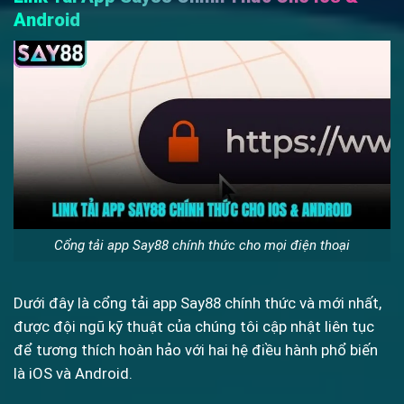
Android
Cổng tải app Say88 chính thức cho mọi điện thoại
Dưới đây là cổng tải app Say88 chính thức và mới nhất,
được đội ngũ kỹ thuật của chúng tôi cập nhật liên tục
để tương thích hoàn hảo với hai hệ điều hành phổ biến
là iOS và Android.