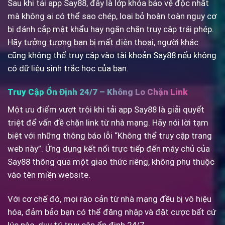
Sau khi tải app Say88, đây là lớp khóa bảo vệ độc nhất
mà không ai có thể sao chép, loại bỏ hoàn toàn nguy cơ
bị đánh cắp mật khẩu hay ngăn chặn truy cập trái phép.
Hãy tưởng tượng bạn bị mất điện thoại, người khác
cũng không thể truy cập vào tài khoản Say88 nếu không
có dữ liệu sinh trắc học của bạn.
Truy Cập Ổn Định 24/7 – Không Lo Chặn Link
Một ưu điểm vượt trội khi tải app Say88 là giải quyết
triệt để vấn đề chặn link từ nhà mạng. Hãy nói lời tạm
biệt với những thông báo lỗi “Không thể truy cập trang
web này”. Ứng dụng kết nối trực tiếp đến máy chủ của
Say88 thông qua một giao thức riêng, không phụ thuộc
vào tên miền website.
Với cơ chế đó, mọi rào cản từ nhà mạng đều bị vô hiệu
hóa, đảm bảo bạn có thể đăng nhập và đặt cược bất cứ
lúc nào, duy trì truy cập ổn định 24/7.