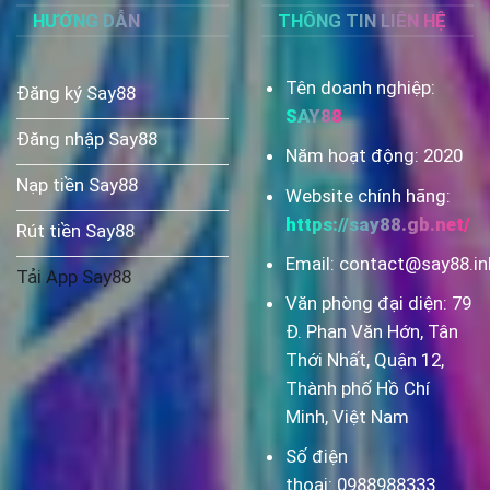
HƯỚNG DẪN
THÔNG TIN LIÊN HỆ
Tên doanh nghiệp:
Đăng ký Say88
SAY88
Đăng nhập Say88
Năm hoạt động: 2020
Nạp tiền Say88
Website chính hãng:
https://say88.gb.net/
Rút tiền Say88
Email:
contact@say88.in
Tải App Say88
Văn phòng đại diện:
79
Đ. Phan Văn Hớn, Tân
Thới Nhất, Quận 12,
Thành phố Hồ Chí
Minh, Việt Nam
Số điện
thoại:
0988988333