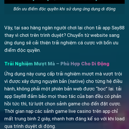
Bốn ưu điểm độc quyền khi sử dụng ứng dụng di động
Vậy, tại sao hàng ngàn người chơi lại chọn tải app Say88
thay vì chơi trên trình duyệt? Chuyển từ website sang
ứng dụng sẽ cải thiện trải nghiệm cá cược với bốn ưu
điểm độc quyền.
Trải Nghiệm Mượt Mà – Phù Hợp Cho Di Động
Ứng dụng này cung cấp trải nghiệm mượt mà vượt trội
vì được xây dựng nguyên bản (native) cho từng hệ điều
hành, không phải một phiên bản web được “bọc” lại. tải
app Say88 đảm bảo mọi thao tác của bạn đều có phản
hồi tức thì, từ lướt chọn sảnh game cho đến đặt cược.
Thời gian nạp các sảnh game live casino trên app chỉ
mất trung bình 2 giây, nhanh hơn đáng kể so với khi load
qua trình duyệt di động.