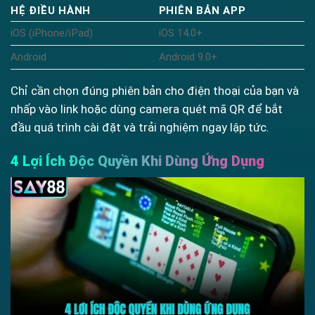
HỆ ĐIỀU HÀNH
PHIÊN BẢN APP
iOS (iPhone/iPad)
iOS 14.0+
Android
Android 9.0+
Chỉ cần chọn đúng phiên bản cho điện thoại của bạn và
nhấp vào link hoặc dùng camera quét mã QR để bắt
đầu quá trình cài đặt và trải nghiệm ngay lập tức.
4 Lợi Ích Độc Quyền Khi Dùng Ứng Dụng