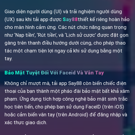
Giao diện người dùng (UI) và trải nghiệm người dùng
(UX) sau khi tải app được
Say88
thiết kế riêng hoàn hảo
cho màn hình cảm ứng. Các nút chức năng quan trọng
như ‘Nạp tiền’, ‘Rút tiền’, và ‘Lịch sử cược’ được đặt gọn
gàng trên thanh điều hướng dưới cùng, cho phép thao
tác một chạm tiện lợi ngay cả khi sử dụng bằng một
tay.
Bảo Mật Tuyệt Đối Với Faceid Và Vân Tay
Không chỉ mượt mà, tải app Say88 còn biến chiếc điện
thoại của bạn thành một pháo đài bảo mật bất khả xâm
phạm. Ứng dụng tích hợp công nghệ bảo mật sinh trắc
học tiên tiến, cho phép bạn sử dụng FaceID (trên iOS)
hoặc cảm biến vân tay (trên Android) để đăng nhập và
xác thực giao dịch.