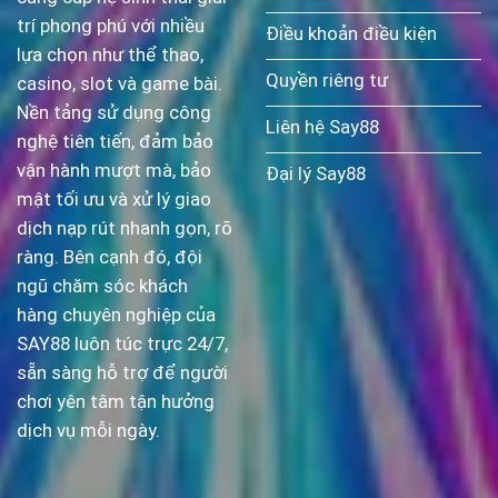
trí phong phú với nhiều
Điều khoản điều kiện
lựa chọn như thể thao,
Quyền riêng tư
casino, slot và game bài.
Nền tảng sử dụng công
Liên hệ Say88
nghệ tiên tiến, đảm bảo
vận hành mượt mà, bảo
Đại lý Say88
mật tối ưu và xử lý giao
dịch nạp rút nhanh gọn, rõ
ràng. Bên cạnh đó, đội
ngũ chăm sóc khách
hàng chuyên nghiệp của
SAY88 luôn túc trực 24/7,
sẵn sàng hỗ trợ để người
chơi yên tâm tận hưởng
dịch vụ mỗi ngày.