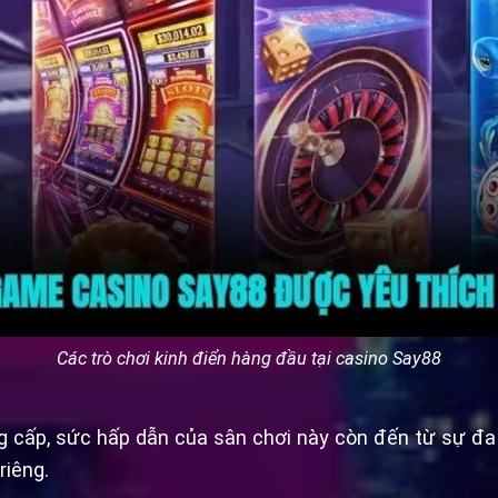
Các trò chơi kinh điển hàng đầu tại casino Say88
 cấp, sức hấp dẫn của sân chơi này còn đến từ sự đa d
riêng.