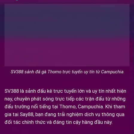
SV388 sảnh đá gà Thomo trực tuyến uy tín từ Campuchia
SV388 là sảnh đấu kê trực tuyến lớn và uy tín nhất hiện
nay, chuyên phát sóng trực tiếp các trận đấu từ những
đấu trường nổi tiếng tại Thomo, Campuchia. Khi tham
gia tại Say88, bạn đang trải nghiệm dịch vụ thông qua
đối tác chính thức và đáng tin cậy hàng đầu này.