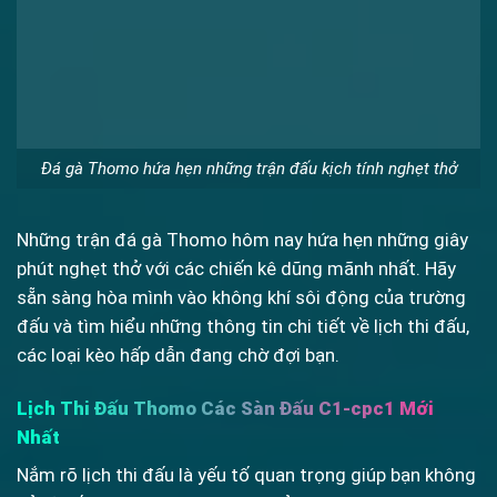
Đá gà Thomo hứa hẹn những trận đấu kịch tính nghẹt thở
Những trận đá gà Thomo hôm nay hứa hẹn những giây
phút nghẹt thở với các chiến kê dũng mãnh nhất. Hãy
sẵn sàng hòa mình vào không khí sôi động của trường
đấu và tìm hiểu những thông tin chi tiết về lịch thi đấu,
các loại kèo hấp dẫn đang chờ đợi bạn.
Lịch Thi Đấu Thomo Các Sàn Đấu C1-cpc1 Mới
Nhất
Nắm rõ lịch thi đấu là yếu tố quan trọng giúp bạn không