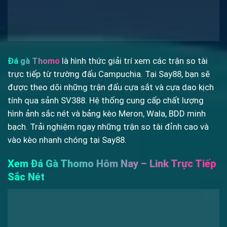
Đá gà Thomo
là hình thức giải trí xem các trận so tài
trực tiếp từ trường đấu Campuchia. Tại Say88, bạn sẽ
được theo dõi những trận đấu cựa sắt và cựa dao kịch
tính qua sảnh SV388. Hệ thống cung cấp chất lượng
hình ảnh sắc nét và bảng kèo Meron, Wala, BDD minh
bạch. Trải nghiệm ngay những trận so tài đỉnh cao và
vào kèo nhanh chóng tại Say88.
Xem Đá Gà Thomo Hôm Nay – Link Trực Tiếp
Sắc Nét