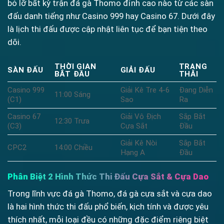
bỏ lỡ bất kỳ trận đá gà Thomo đỉnh cao nào từ các sàn
đấu danh tiếng như Casino 999 hay Casino 67. Dưới đây
là lịch thi đấu được cập nhật liên tục để bạn tiện theo
dõi.
THỜI GIAN
TRẠNG
SÀN ĐẤU
GIẢI ĐẤU
BẮT ĐẦU
THÁI
Casino 999
Giải Kê Tre 4-6
Đang Diễn
11:00 Sáng
(C1)
Sao
Ra
Casino 67
Giải Vô Địch
Sắp Bắt
12:30 Trưa
(C3)
Cựa Sắt
Đầu
Giải Kê Nòi
Sắp Bắt
CPC2
14:00 Chiều
Hạng A
Đầu
Phân Biệt 2 Hình Thức Thi Đấu Cựa Sắt & Cựa Dao
Trong lĩnh vực đá gà Thomo, đá gà cựa sắt và cựa dao
là hai hình thức thi đấu phổ biến, kịch tính và được yêu
thích nhất, mỗi loại đều có những đặc điểm riêng biệt