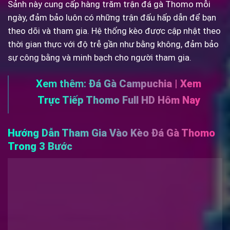
Sảnh này cung cấp hàng trăm trận đá gà Thomo mỗi
ngày, đảm bảo luôn có những trận đấu hấp dẫn để bạn
theo dõi và tham gia. Hệ thống kèo được cập nhật theo
thời gian thực với độ trễ gần như bằng không, đảm bảo
sự công bằng và minh bạch cho người tham gia.
Xem thêm:
Đá Gà Campuchia | Xem
Trực Tiếp Thomo Full HD Hôm Nay
Hướng Dẫn Tham Gia Vào Kèo Đá Gà Thomo
Trong 3 Bước