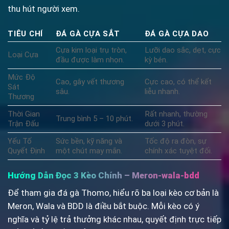
thu hút người xem.
TIÊU CHÍ
ĐÁ GÀ CỰA SẮT
ĐÁ GÀ CỰA DAO
Cựa kim loại trụ tròn,
Lưỡi dao sắc, dẹt, cực
Loại Cựa
đầu được làm nhọn.
kỳ bén.
Mức Độ
Cao, gây vết thương
Cực cao, có thể kết
Sát
sâu.
liễu nhanh.
Thương
Thời Gian
Rất nhanh, thường
Trung bình 5 – 10 phút.
Trận Đấu
dưới 3 phút.
Yếu Tố
Sức bền, kỹ năng và
Tốc độ ra đòn, sự
Quyết Định
một chút may mắn.
chính xác tuyệt đối.
Hướng Dẫn Đọc 3 Kèo Chính – Meron-wala-bdd
Để tham gia đá gà Thomo, hiểu rõ ba loại kèo cơ bản là
Meron, Wala và BDD là điều bắt buộc. Mỗi kèo có ý
nghĩa và tỷ lệ trả thưởng khác nhau, quyết định trực tiếp